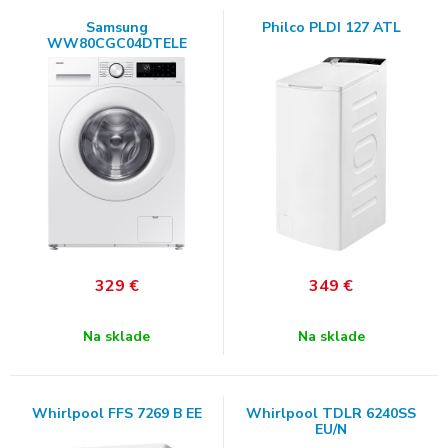
Samsung
Philco PLDI 127 ATL
WW80CGC04DTELE
329
€
349
€
Na sklade
Na sklade
Whirlpool FFS 7269 B EE
Whirlpool TDLR 6240SS
EU/N