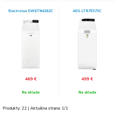
Electrolux EW6TN4262C
AEG LTR7E373C
469
€
499
€
Na sklade
Na sklade
Produkty:
22
| Aktuálna strana:
1
/
1