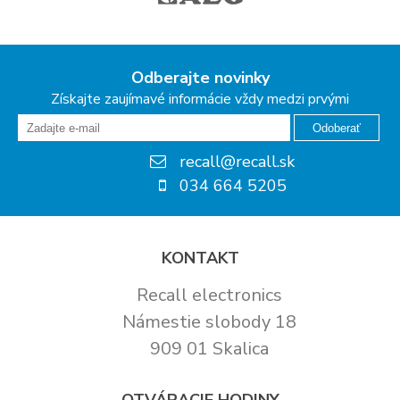
Odberajte novinky
Získajte zaujímavé informácie vždy medzi prvými
Odoberať
recall@recall.sk
034 664 5205
KONTAKT
Recall electronics
Námestie slobody 18
909 01 Skalica