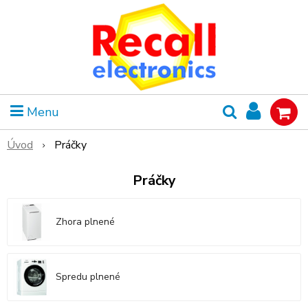
Menu
Úvod
Práčky
Práčky
Zhora plnené
Spredu plnené