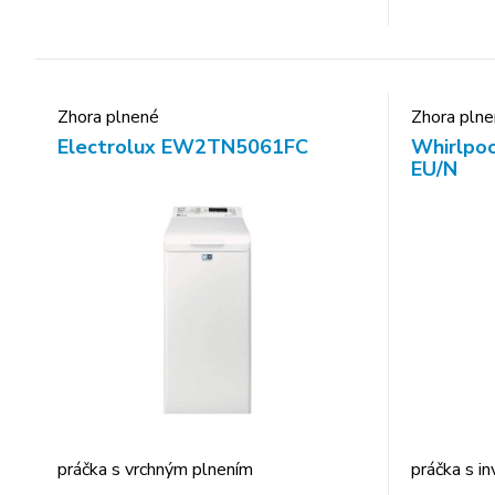
Zhora plnené
Zhora pln
Electrolux EW2TN5061FC
Whirlpo
EU/N
práčka s vrchným plnením
práčka s 