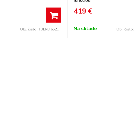
funkciou
419
€
e
Na sklade
Obj. čislo:
TDLRB 65242BS EU/N
Obj. čislo: