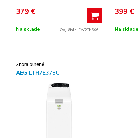
379
€
399
€
Na sklade
Na sklad
Obj. čislo:
EW2TN5061FC
Zhora plnené
AEG LTR7E373C