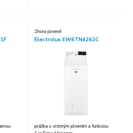
Zhora plnené
61F
Electrolux EW6TN4262C
arnou
práčka s vrchným plnením a funkciou