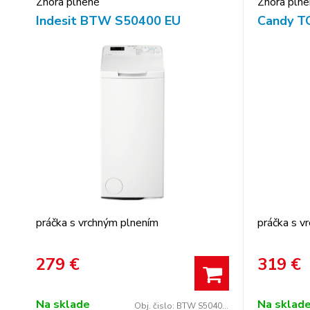
Zhora plnené
Zhora pln
Indesit BTW S50400 EU
Candy T
práčka s vrchným plnením
práčka s v
279
€
319
€
Na sklade
Na sklad
Obj. čislo:
BTW S50400 EU