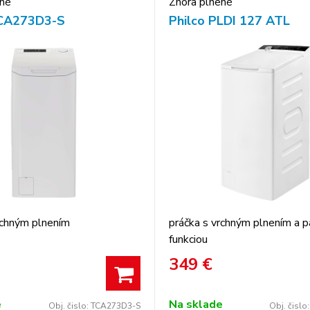
ené
Zhora plnené
CA273D3-S
Philco PLDI 127 ATL
rchným plnením
práčka s vrchným plnením a p
funkciou
349
€
e
Na sklade
Obj. čislo:
TCA273D3-S
Obj. čislo