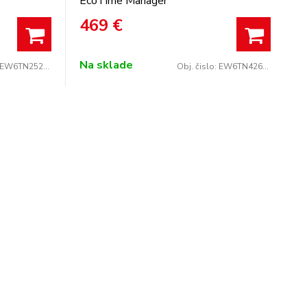
EcoTime Manager
469
€
Na sklade
EW6TN25261F
Obj. čislo:
EW6TN4262C