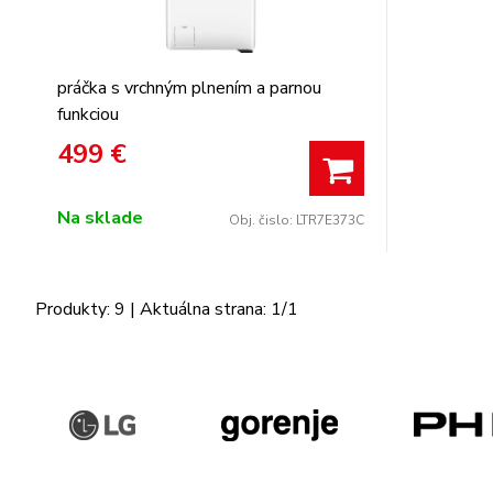
práčka s vrchným plnením a parnou
funkciou
499
€
Na sklade
Obj. čislo:
LTR7E373C
Produkty:
9
| Aktuálna strana:
1
/
1