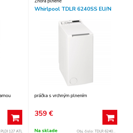
Zhora plnené
Whirlpool TDLR 6240SS EU/N
arnou
práčka s vrchným plnením
359
€
Na sklade
:
PLDI 127 ATL
Obj. čislo:
TDLR 6240SS EU/N