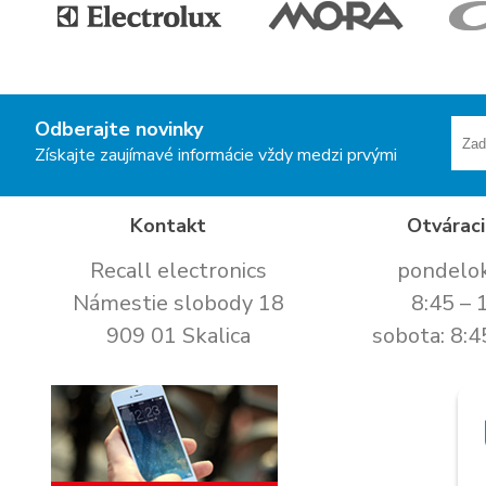
Odberajte novinky
Získajte zaujímavé informácie vždy medzi prvými
Kontakt
Otváraci
Recall electronics
pondelok
Námestie slobody 18
8:45 – 
909 01 Skalica
sobota: 8:4