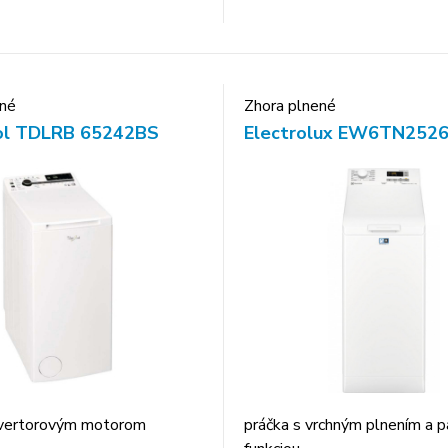
ené
Zhora plnené
ol TDLRB 65242BS
Electrolux EW6TN252
invertorovým motorom
práčka s vrchným plnením a p