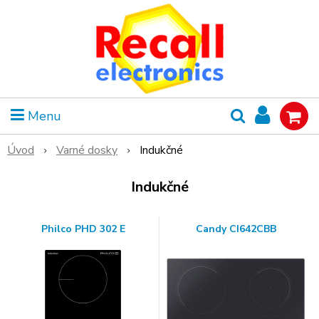
Menu
Úvod
Varné dosky
Indukčné
Indukčné
Philco PHD 302 E
Candy CI642CBB