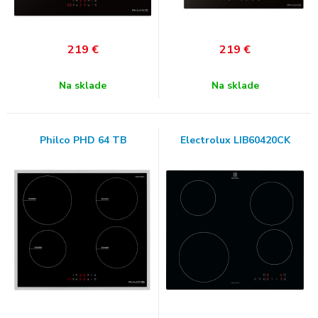
219
€
219
€
Na sklade
Na sklade
Philco PHD 64 TB
Electrolux LIB60420CK