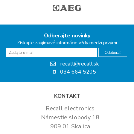
Odberajte novinky
Získajte zaujímavé informácie vždy medzi prvými
Odoberať
recall@recall.sk
034 664 5205
KONTAKT
Recall electronics
Námestie slobody 18
909 01 Skalica