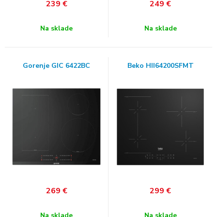
239
€
249
€
Na sklade
Na sklade
Gorenje GIC 6422BC
Beko HII64200SFMT
269
€
299
€
Na sklade
Na sklade