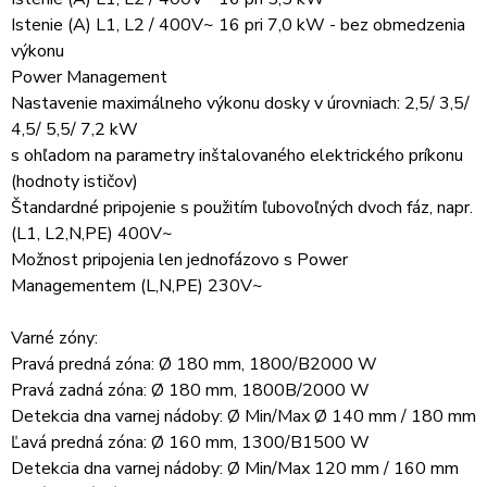
Istenie (A) L1, L2 / 400V~ 16 pri 7,0 kW - bez obmedzenia
výkonu
Power Management
Nastavenie maximálneho výkonu dosky v úrovniach: 2,5/ 3,5/
4,5/ 5,5/ 7,2 kW
s ohľadom na parametry inštalovaného elektrického príkonu
(hodnoty ističov)
Štandardné pripojenie s použitím ľubovoľných dvoch fáz, napr.
(L1, L2,N,PE) 400V~
Možnost pripojenia len jednofázovo s Power
Managementem (L,N,PE) 230V~
Varné zóny:
Pravá predná zóna: Ø 180 mm, 1800/B2000 W
Pravá zadná zóna: Ø 180 mm, 1800B/2000 W
Detekcia dna varnej nádoby: Ø Min/Max Ø 140 mm / 180 mm
Ľavá predná zóna: Ø 160 mm, 1300/B1500 W
Detekcia dna varnej nádoby: Ø Min/Max 120 mm / 160 mm