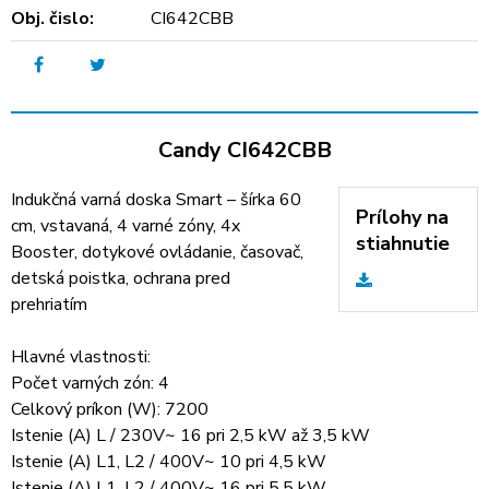
Obj. čislo:
CI642CBB
Candy CI642CBB
Indukčná varná doska Smart – šírka 60
Prílohy na
cm, vstavaná, 4 varné zóny, 4x
stiahnutie
Booster, dotykové ovládanie, časovač,
detská poistka, ochrana pred
prehriatím
Hlavné vlastnosti:
Počet varných zón: 4
Celkový príkon (W): 7200
Istenie (A) L / 230V~ 16 pri 2,5 kW až 3,5 kW
Istenie (A) L1, L2 / 400V~ 10 pri 4,5 kW
Istenie (A) L1, L2 / 400V~ 16 pri 5,5 kW