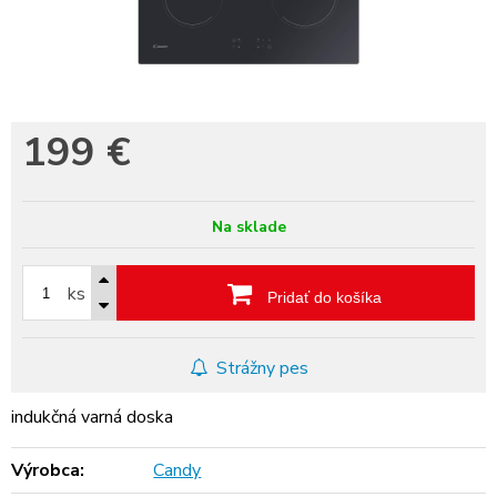
199
€
Na sklade
ks
Pridať do košíka
Strážny pes
indukčná varná doska
Výrobca:
Candy