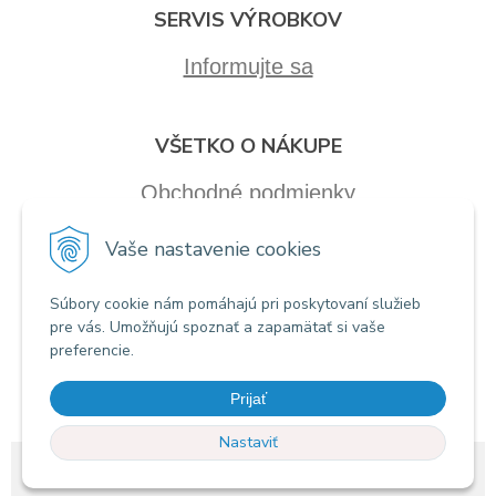
SERVIS VÝROBKOV
Informujte sa
VŠETKO O NÁKUPE
Obchodné podmienky
Vaše nastavenie cookies
Súbory cookie nám pomáhajú pri poskytovaní služieb
pre vás. Umožňujú spoznať a zapamätať si vaše
preferencie.
Prijať
Nastaviť
© 2026 Recall electronics •
tvorba eshopu cez UNIobchod
,
webhosting
spoločnosti
WEBYGROUP