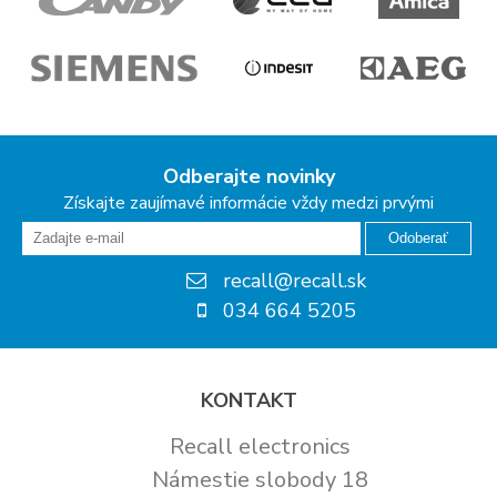
Odberajte novinky
Získajte zaujímavé informácie vždy medzi prvými
Odoberať
recall@recall.sk
034 664 5205
KONTAKT
Recall electronics
Námestie slobody 18