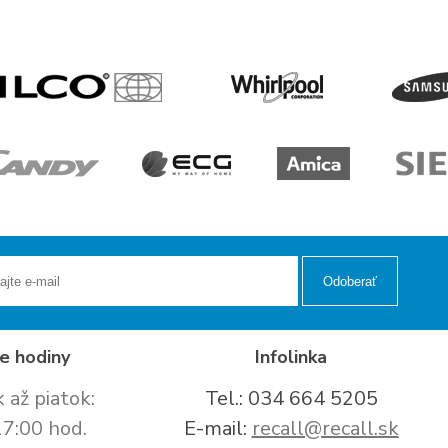
Odoberať
e hodiny
Infolinka
 až piatok:
Tel.: 034 664 5205
17:00 hod.
E-mail:
recall@recall.sk