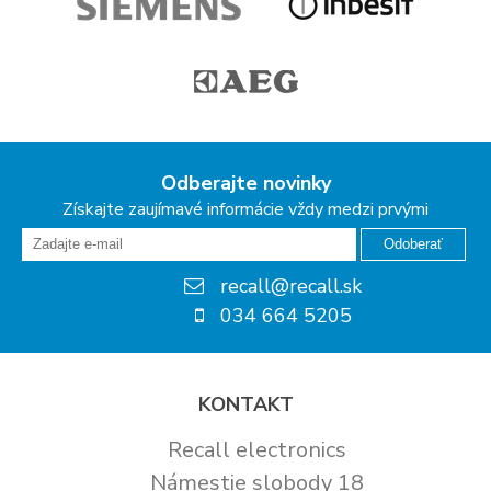
Odberajte novinky
Získajte zaujímavé informácie vždy medzi prvými
Odoberať
recall@recall.sk
034 664 5205
KONTAKT
Recall electronics
Námestie slobody 18