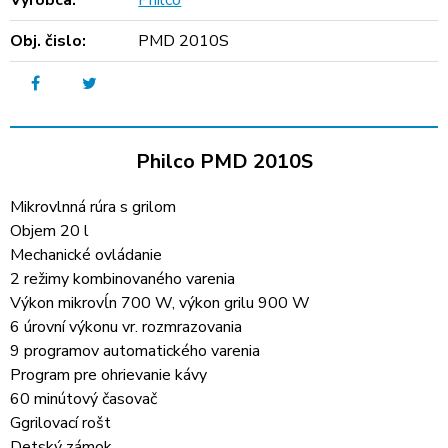
Výrobca:
Philco
Obj. čislo:
PMD 2010S
Philco PMD 2010S
Mikrovlnná rúra s grilom
Objem 20 l
Mechanické ovládanie
2 režimy kombinovaného varenia
Výkon mikrovĺn 700 W, výkon grilu 900 W
6 úrovní výkonu vr. rozmrazovania
9 programov automatického varenia
Program pre ohrievanie kávy
60 minútový časovač
Ggrilovací rošt
Detský zámok