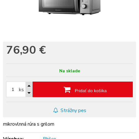
76,90
€
Na sklade
ks
Pridať do košíka
Strážny pes
mikrovlnná rúra s grilom