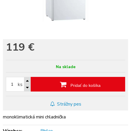
119
€
Na sklade
ks
Pridať do košíka
Strážny pes
monoklimatická mini chladnička