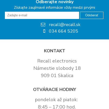
Odberajte novinky
Získajte zaujímavé informácie vždy medzi prvými
Odoberať
recall@recall.sk
034 664 5205
KONTAKT
Recall electronics
Námestie slobody 18
909 01 Skalica
OTVÁRACIE HODINY
pondelok až piatok:
8:45 – 17:00 hod.