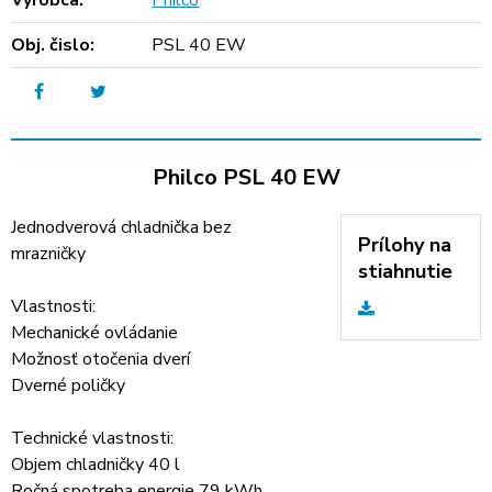
Výrobca:
Philco
Obj. čislo:
PSL 40 EW
Philco PSL 40 EW
Jednodverová chladnička bez
Prílohy na
mrazničky
stiahnutie
Vlastnosti:
Mechanické ovládanie
Možnosť otočenia dverí
Dverné poličky
Technické vlastnosti:
Objem chladničky 40 l
Ročná spotreba energie 79 kWh