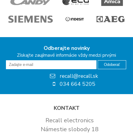
Odberajte novinky
Získajte zaujímavé informácie vždy medzi prvými
Odoberať
recall@recall.sk
034 664 5205
KONTAKT
Recall electronics
Námestie slobody 18