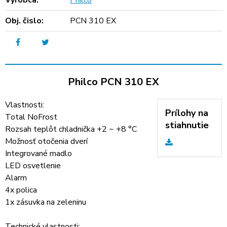
Výrobca:
Philco
Obj. čislo:
PCN 310 EX
Philco PCN 310 EX
Vlastnosti:
Prílohy na
Total NoFrost
stiahnutie
Rozsah teplôt chladnička +2 ~ +8 °C
Možnosť otočenia dverí
Integrované madlo
LED osvetlenie
Alarm
4x polica
1x zásuvka na zeleninu
Technické vlastnosti: