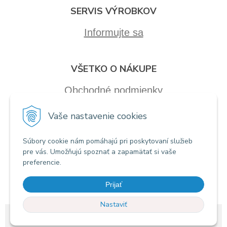
SERVIS VÝROBKOV
Informujte sa
VŠETKO O NÁKUPE
Obchodné podmienky
Vaše nastavenie cookies
Súbory cookie nám pomáhajú pri poskytovaní služieb
pre vás. Umožňujú spoznať a zapamätať si vaše
preferencie.
Prijať
Nastaviť
© 2026 Recall electronics •
tvorba eshopu cez UNIobchod
,
webhosting
spoločnosti
WEBYGROUP