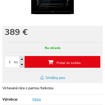
389
€
Na sklade
ks
Pridať do košíka
Strážny pes
Vstavaná rúra s parnou funkciou
Výrobca:
Mora