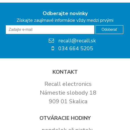
Odberajte novinky
Získajte zaujímavé informácie vždy medzi prvými
Odoberať
recall@recall.sk
034 664 5205
KONTAKT
Recall electronics
Námestie slobody 18
909 01 Skalica
OTVÁRACIE HODINY