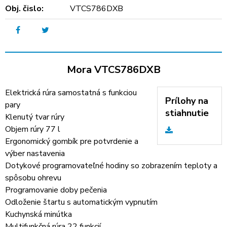
Obj. čislo:
VTCS786DXB
Mora VTCS786DXB
Elektrická rúra samostatná s funkciou
Prílohy na
pary
stiahnutie
Klenutý tvar rúry
Objem rúry 77 l
Ergonomický gombík pre potvrdenie a
výber nastavenia
Dotykové programovateľné hodiny so zobrazením teploty a
spôsobu ohrevu
Programovanie doby pečenia
Odloženie štartu s automatickým vypnutím
Kuchynská minútka
Multifunkčná rúra 22 funkcií