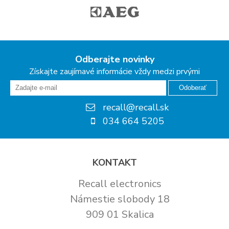
Odberajte novinky
Získajte zaujímavé informácie vždy medzi prvými
Odoberať
recall@recall.sk
034 664 5205
KONTAKT
Recall electronics
Námestie slobody 18
909 01 Skalica