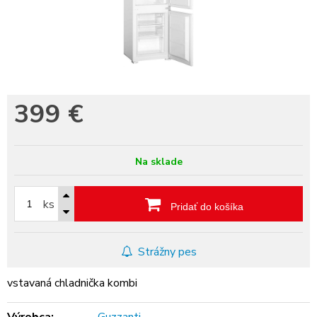
399
€
Na sklade
ks
Pridať do košíka
Strážny pes
vstavaná chladnička kombi