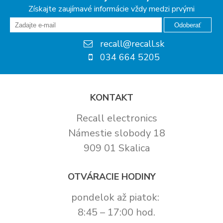
Získajte zaujímavé informácie vždy medzi prvými
Odoberať
recall@recall.sk
034 664 5205
KONTAKT
Recall electronics
Námestie slobody 18
909 01 Skalica
OTVÁRACIE HODINY
pondelok až piatok:
8:45 – 17:00 hod.