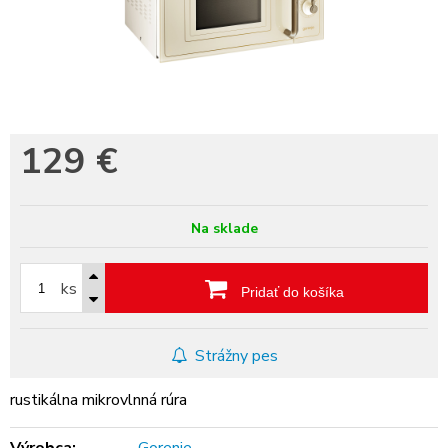
129
€
Na sklade
ks
Pridať do košíka
Strážny pes
rustikálna mikrovlnná rúra