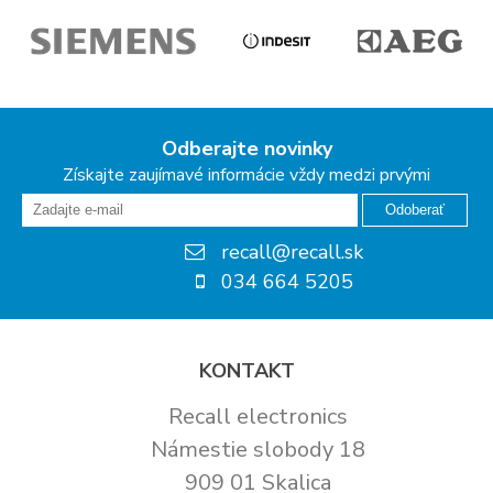
Odberajte novinky
Získajte zaujímavé informácie vždy medzi prvými
Odoberať
recall@recall.sk
034 664 5205
KONTAKT
Recall electronics
Námestie slobody 18
909 01 Skalica