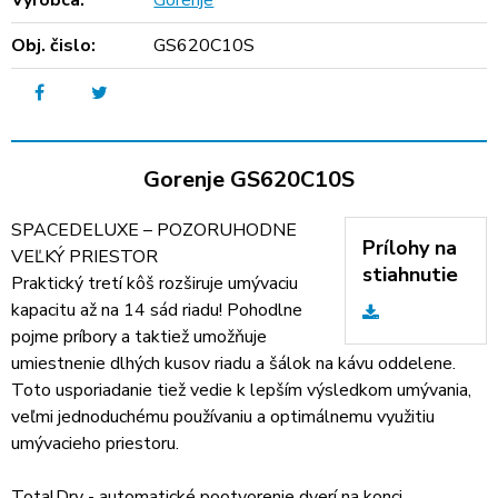
Výrobca:
Gorenje
Obj. čislo:
GS620C10S
Gorenje GS620C10S
SPACEDELUXE – POZORUHODNE
Prílohy na
VEĽKÝ PRIESTOR
stiahnutie
Praktický tretí kôš rozširuje umývaciu
kapacitu až na 14 sád riadu! Pohodlne
pojme príbory a taktiež umožňuje
umiestnenie dlhých kusov riadu a šálok na kávu oddelene.
Toto usporiadanie tiež vedie k lepším výsledkom umývania,
veľmi jednoduchému používaniu a optimálnemu využitiu
umývacieho priestoru.
TotalDry - automatické pootvorenie dverí na konci