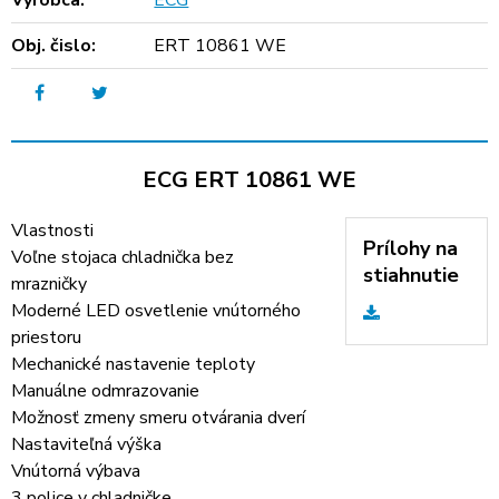
Výrobca:
ECG
Obj. čislo:
ERT 10861 WE
ECG ERT 10861 WE
Vlastnosti
Prílohy na
Voľne stojaca chladnička bez
stiahnutie
mrazničky
Moderné LED osvetlenie vnútorného
priestoru
Mechanické nastavenie teploty
Manuálne odmrazovanie
Možnosť zmeny smeru otvárania dverí
Nastaviteľná výška
Vnútorná výbava
3 police v chladničke