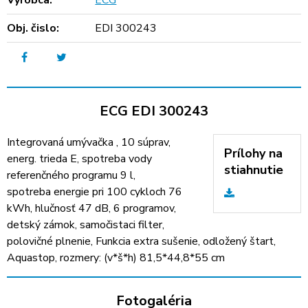
Výrobca:
ECG
Obj. čislo:
EDI 300243
ECG EDI 300243
Integrovaná umývačka , 10 súprav,
Prílohy na
energ. trieda E, spotreba vody
stiahnutie
referenčného programu 9 l,
spotreba energie pri 100 cykloch 76
kWh, hlučnosť 47 dB, 6 programov,
detský zámok, samočistaci filter,
polovičné plnenie, Funkcia extra sušenie, odložený štart,
Aquastop, rozmery: (v*š*h) 81,5*44,8*55 cm
Fotogaléria