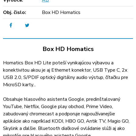
Výrobca:
AB
Obj. čislo:
Box HD Homatics
Box HD Homatics
Homatics Box HD Lite poteší vynikajúcou výbavou a
konektivitou akou je aj Ethernet konektor, USB Type C, 2x
USB 2.0, S/PDIF optický digitálny audio výstup, čítačku pre
MicroSD karty...
Obsahuje hlasového asistenta Google, predinštalovaný
YouTube, Netflix, Google play obchod, Prime Video,
zabudovaný chromecast a podporuje najpoužívanejšie
aplikácie ako napríklad KODI, HBO GO, Antik TV, Magio GO,
Skylink a ďalšie. Bluetooth diaľkové ovládanie slúži aj ako
mikrofón pre hlasového asistenta Google.