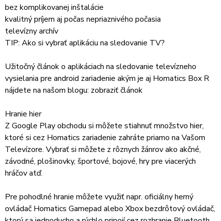
bez komplikovanej inštalácie
kvalitný príjem aj počas nepriaznivého počasia
televízny archív
TIP: Ako si vybrať aplikáciu na sledovanie TV?
Užitočný článok o aplikáciach na sledovanie televízneho
vysielania pre android zariadenie akým je aj Homatics Box R
nájdete na našom blogu: zobraziť článok
Hranie hier
Z Google Play obchodu si môžete stiahnuť množstvo hier,
ktoré si cez Homatics zariadenie zahráte priamo na Vašom
Televízore. Vybrať si môžete z rôznych žánrov ako akčné,
závodné, plošinovky, športové, bojové, hry pre viacerých
hráčov atď.
Pre pohodlné hranie môžete využiť napr. oficiálny herný
ovládač Homatics Gamepad alebo Xbox bezdrôtový ovládač,
ktorý sa jednoducho a rýchlo pripojí cez rozhranie Bluetooth.