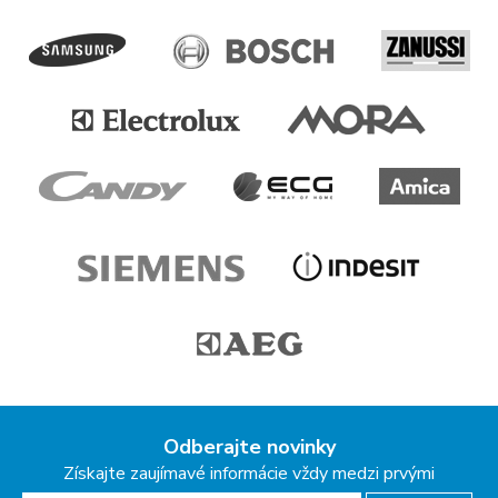
Odberajte novinky
Získajte zaujímavé informácie vždy medzi prvými