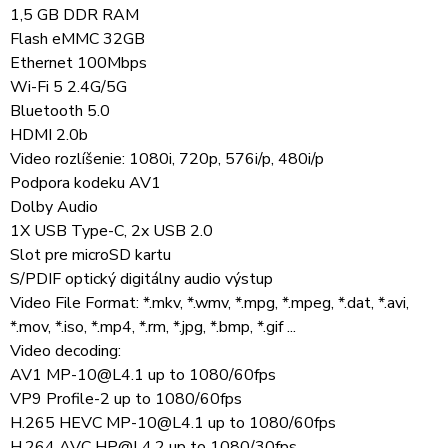
1,5 GB DDR RAM
Flash eMMC 32GB
Ethernet 100Mbps
Wi-Fi 5 2.4G/5G
Bluetooth 5.0
HDMI 2.0b
Video rozlíšenie: 1080i, 720p, 576i/p, 480i/p
Podpora kodeku AV1
Dolby Audio
1X USB Type-C, 2x USB 2.0
Slot pre microSD kartu
S/PDIF optický digitálny audio výstup
Video File Format: *.mkv, *.wmv, *.mpg, *.mpeg, *.dat, *.avi,
*.mov, *.iso, *.mp4, *.rm, *.jpg, *.bmp, *.gif ...
Video decoding:
AV1 MP-10@L4.1 up to 1080/60fps
VP9 Profile-2 up to 1080/60fps
H.265 HEVC MP-10@L4.1 up to 1080/60fps
H.264 AVC HP@L4.2 up to 1080/30fps