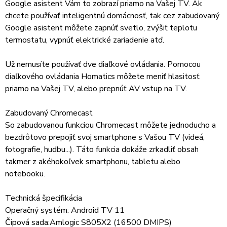
Google asistent Vám to zobrazí priamo na Vašej TV. Ak
chcete používať inteligentnú domácnosť, tak cez zabudovaný
Google asistent môžete zapnúť svetlo, zvýšiť teplotu
termostatu, vypnúť elektrické zariadenie atď.
Už nemusíte používať dve diaľkové ovládania. Pomocou
diaľkového ovládania Homatics môžete meniť hlasitosť
priamo na Vašej TV, alebo prepnúť AV vstup na TV.
Zabudovaný Chromecast
So zabudovanou funkciou Chromecast môžete jednoducho a
bezdrôtovo prepojiť svoj smartphone s Vašou TV (videá,
fotografie, hudbu...). Táto funkcia dokáže zrkadliť obsah
takmer z akéhokoľvek smartphonu, tabletu alebo
notebooku.
Technická špecifikácia
Operačný systém: Android TV 11
Čipová sada:Amlogic S805X2 (16500 DMIPS)