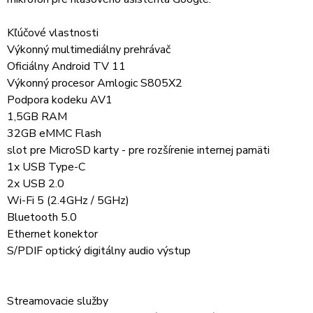
Kľúčové vlastnosti
Výkonný multimediálny prehrávač
Oficiálny Android TV 11
Výkonný procesor Amlogic S805X2
Podpora kodeku AV1
1,5GB RAM
32GB eMMC Flash
slot pre MicroSD karty - pre rozšírenie internej pamäti
1x USB Type-C
2x USB 2.0
Wi-Fi 5 (2.4GHz / 5GHz)
Bluetooth 5.0
Ethernet konektor
S/PDIF optický digitálny audio výstup
Streamovacie služby