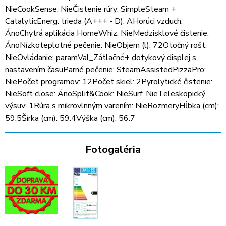
NieCookSense: NieČistenie rúry: SimpleSteam +
CatalyticEnerg. trieda (A+++ - D): AHorúci vzduch:
ÁnoChytrá aplikácia HomeWhiz: NieMedzisklové čistenie:
ÁnoNízkoteplotné pečenie: NieObjem (l): 72Otočný rošt:
NieOvládanie: paramVal_Zátlačné+ dotykový displej s
nastavením časuParné pečenie: SteamAssistedPizzaPro:
NiePočet programov: 12Počet skiel: 2Pyrolytické čistenie:
NieSoft close: ÁnoSplit&Cook: NieSurf: NieTeleskopický
výsuv: 1Rúra s mikrovlnným varením: NieRozmeryHĺbka (cm):
59.5Šírka (cm): 59.4Výška (cm): 56.7
Fotogaléria