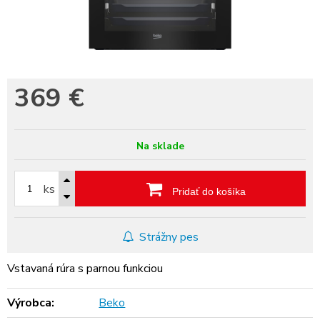
369
€
Na sklade
ks
Pridať do košíka
Strážny pes
Vstavaná rúra s parnou funkciou
Výrobca:
Beko