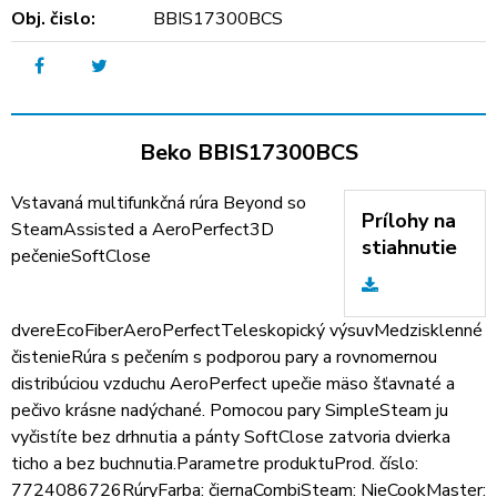
Obj. čislo:
BBIS17300BCS
Beko BBIS17300BCS
Vstavaná multifunkčná rúra Beyond so
Prílohy na
SteamAssisted a AeroPerfect3D
stiahnutie
pečenieSoftClose
dvereEcoFiberAeroPerfectTeleskopický výsuvMedzisklenné
čistenieRúra s pečením s podporou pary a rovnomernou
distribúciou vzduchu AeroPerfect upečie mäso šťavnaté a
pečivo krásne nadýchané. Pomocou pary SimpleSteam ju
vyčistíte bez drhnutia a pánty SoftClose zatvoria dvierka
ticho a bez buchnutia.Parametre produktuProd. číslo:
7724086726RúryFarba: čiernaCombiSteam: NieCookMaster: