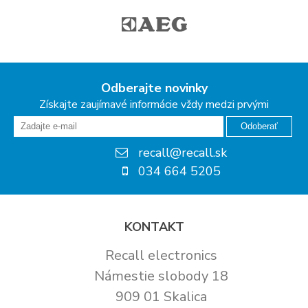
Odberajte novinky
Získajte zaujímavé informácie vždy medzi prvými
Odoberať
recall@recall.sk
034 664 5205
KONTAKT
Recall electronics
Námestie slobody 18
909 01 Skalica