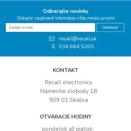
Odberajte novinky
Získajte zaujímavé informácie vždy medzi prvými
Odoberať
recall@recall.sk
034 664 5205
KONTAKT
Recall electronics
Námestie slobody 18
909 01 Skalica
OTVÁRACIE HODINY
pondelok až piatok: