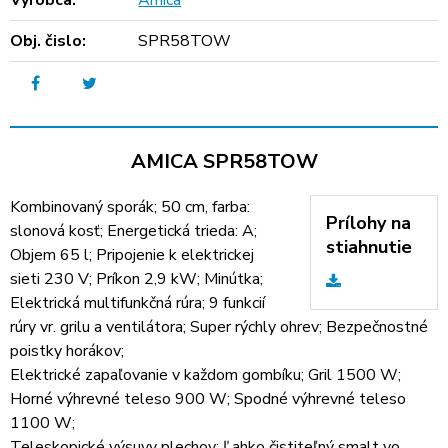
Výrobca:
Amica
Obj. čislo:
SPR58TOW
AMICA SPR58TOW
Kombinovaný sporák; 50 cm, farba:
Prílohy na
slonová kosť; Energetická trieda: A;
stiahnutie
Objem 65 l; Pripojenie k elektrickej
sieti 230 V; Príkon 2,9 kW; Minútka;
Elektrická multifunkčná rúra; 9 funkcií
rúry vr. grilu a ventilátora; Super rýchly ohrev; Bezpečnostné
poistky horákov;
Elektrické zapaľovanie v každom gombíku; Gril 1500 W;
Horné výhrevné teleso 900 W; Spodné výhrevné teleso
1100 W;
Teleskopické výsuvy plechov; Ľahko čistiteľný smalt vo